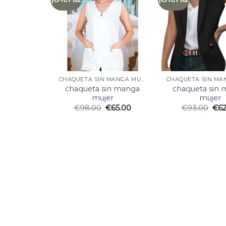
CHAQUETA SIN MANGA MUJER
chaqueta sin manga
chaqueta sin
mujer
mujer
€
98.00
€
65.00
€
93.00
€
6