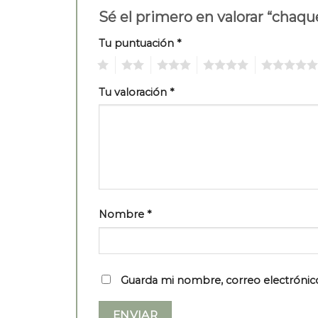
Sé el primero en valorar “chaq
Tu puntuación
*
1
2
3
4
5
Tu valoración
*
Nombre
*
Guarda mi nombre, correo electrónic