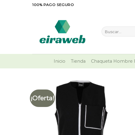
Saltar
100% PAGO SEGURO
al
contenido
Buscar
por:
Inicio
Tienda
Chaqueta Hombre I
¡Oferta!