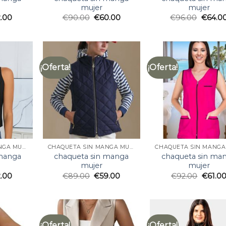
mujer
mujer
2.00
€
90.00
€
60.00
€
96.00
€
64.0
¡Oferta!
¡Oferta!
CHAQUETA SIN MANGA MUJER
CHAQUETA SIN MANGA MUJER
 manga
chaqueta sin manga
chaqueta sin ma
mujer
mujer
2.00
€
89.00
€
59.00
€
92.00
€
61.0
¡Oferta!
¡Oferta!