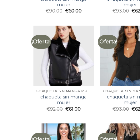
mujer
mujer
€
90.00
€
60.00
€
93.00
€
6
¡Oferta!
¡Oferta!
CHAQUETA SIN MANGA MUJER
chaqueta sin manga
chaqueta sin
mujer
mujer
€
92.00
€
61.00
€
93.00
€
6
¡Oferta!
¡Oferta!